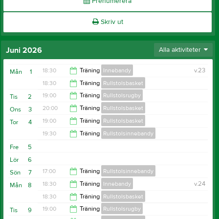
Prenumerera
Skriv ut
Juni 2026
Alla aktiviteter
18:30
Träning
Innebandy
v.23
Mån
1
18:30
Träning
Rullstolsbasket
19:30
19:00
Träning
Rullstolsrugby
Tis
2
20:00
20:00
Träning
Rullstolsbasket
Ons
3
20:30
19:00
Träning
Rullstolsbasket
Tor
4
21:30
19:30
Träning
Rullstolsinnebandy
21:00
Fre
5
21:00
Lör
6
17:00
Träning
Rullstolsinnebandy
Sön
7
18:30
Träning
Innebandy
v.24
Mån
8
19:00
18:30
Träning
Rullstolsbasket
19:30
19:00
Träning
Rullstolsrugby
Tis
9