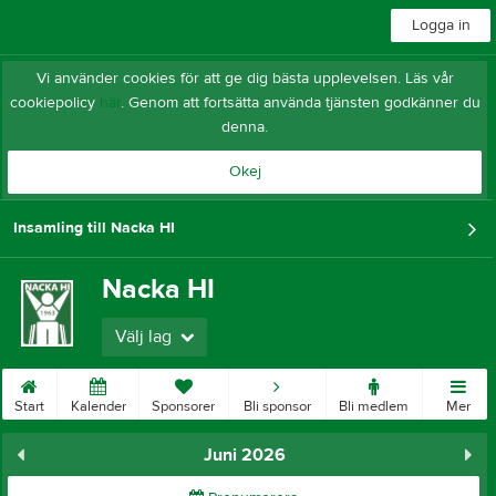
Logga in
Vi använder cookies för att ge dig bästa upplevelsen. Läs vår
cookiepolicy
här
. Genom att fortsätta använda tjänsten godkänner du
denna.
Okej
Insamling till Nacka HI
Nacka HI
Välj lag
Start
Kalender
Sponsorer
Bli sponsor
Bli medlem
Mer
Juni 2026