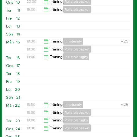
20:00
20:00
Träning
Rullstolsbasket
Ons
10
20:30
19:00
Träning
Rullstolsbasket
Tor
11
21:30
Fre
12
21:00
Lör
13
Sön
14
18:30
Träning
Innebandy
v.25
Mån
15
18:30
Träning
Rullstolsbasket
19:30
19:00
Träning
Rullstolsrugby
Tis
16
20:00
Ons
17
20:30
Tor
18
Fre
19
Lör
20
Sön
21
18:30
Träning
Innebandy
v.26
Mån
22
18:30
Träning
Rullstolsbasket
19:30
19:00
Träning
Rullstolsrugby
Tis
23
20:30
18:30
Träning
Rullstolsbasket
Ons
24
20:30