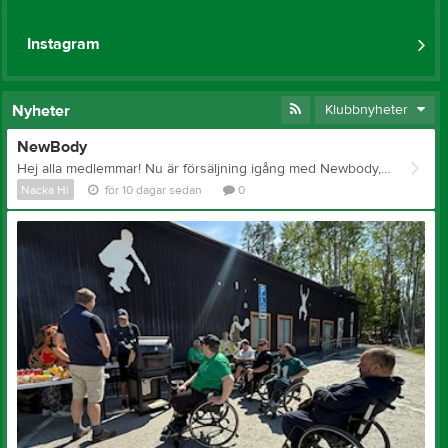
Instagram
Nyheter
Klubbnyheter
NewBody
Hej alla medlemmar! Nu är försäljning igång med Newbody, vi måste vara minst 11 säljare för att försäljningen ska bli godkänd. Via den här länken nedan startar du upp ett konto, sedan kopierar du länken som du kan skicka till familj, vänner och bekanta. Länken: https://portal.newbodyfamily.com/reg/THAPTNF?ut=1_208 Vi hoppas att alla försöker sälja så många produkter som möjligt. De 3 personer som sålt mest efter avslutad försäljning kommer få varsin biobiljett. Har ni frågor kring försäljning så skickar ni ett mail till kansliet på kansli@nackahi.se
Nacka Hi
för 10 dagar sedan
0