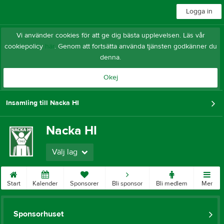
Logga in
Vi använder cookies för att ge dig bästa upplevelsen. Läs vår
cookiepolicy
här
. Genom att fortsätta använda tjänsten godkänner du
denna.
Okej
Insamling till Nacka HI
Nacka HI
Välj lag
Start
Kalender
Sponsorer
Bli sponsor
Bli medlem
Mer
Sponsorhuset