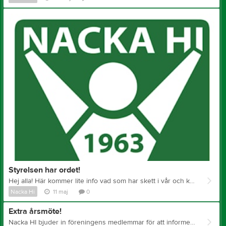
Styrelsen har ordet!
Hej alla! Här kommer lite info vad som har skett i vår och kommer ske under sommaren och hösten. Som ni alla vet flyttade vårt Kansli till Järnvägsgatan 17 i Sickla förra året. Arkan jobbar kvar och hälsar till alla att ni är varmt välkomna att hälsa på. Malmö Open: Rullstolsbasketen åkte till årets upplaga av Malmö Open i Februari. Dom gjorde en fantastisk insats och vann turneringen. Stort Grattis till våra fantastiska spelare! Detta har hänt under våren - Boccia: har tränat på bra och har varit på DM inomhus. - Stående Innebandy: har tränat på bra. - Kälkhockey: har fått ett lyft under våren, de har kommit nya spelare och de fick ett lyft på träningarna. - Rullstolsbasketen: kom till semifinal i SBL Rullstol men fick se sig besegrad av Norrköping. Träningarna har rullat på bra och man har fått in några nya spelare till laget. - Rullstolsinnebandy: har vunnit seriespelet och tränat på bra. - Rullstolsrugby: vann Rugbyligan och SM. Stort Grattis till våra fantastiska spelare!! Tränat på bra. - Simning: tränat på bra under våren. Detta kommer hända under sommaren och hösten. - Boccia: tränar fram till juni månad inomhus, seden kommer laget träna ute under sommaren, kommer delta i SM ute. Drar igång träningarna inomhus under hösten. - Stående Innebandy: tränar på fram till juni, sedan tar laget sommarlov. Drar igång träningarna under hösten. - Kälkhockey: har tagit sommarlov. Drar igång träningarna under hösten. - Rullstolsbasket: tränar under sommaren och kommer delta i 3x3 turneringar. Drar igång säsongen 26/27 under hösten. - Rullstolsinnebandy: spelar slutspelet 23 Maj. Tränar fram till juni månad, sedan tar laget sommarlov. Kommer delta under Prag Wheel Open i augusti. Drar igång säsongen 26/27 under hösten. - Rullstolsrugby: tränar fram till juni månad, sedan tar laget sommarlov. Drar igång säsongen 26/27 under hösten. Vissa i laget kommer vara på landslagsuppdrag under sommaren. - Simning: kommer vara med i simtävling i Falkenberg. Tränar fram till juni, sedan tar laget sommarlov. Drar igång träningarna under hösten. Sommaravslutning: 30 maj i Tollare Bollhall. Anmäl er till: kansli@nackahi.se Nacka Games: Helgerna 11 - 13 september och 18–20 september. Under årets årsmöte fick vi in tre nya medlemmar i styrelsen: Fredrik, Ann Catrin och Göran. Tyvärr hoppade Ann Catrin av uppdraget 1 vecka senare på grund av privata skäl. Vi välkomnar Fredrik och Göran till uppdraget. Vi vill tacka Revan och Sabina som har avslutat sitt uppdrag i styrelsen. Styrelsen 2026: Lotta: Ordförande Robert: Ledamot Fredrik: Ledamot Emma: Ledamot Kristoffer: Suppleant Göran: Suppleant Valberedningen har i uppgift att hitta en ledamot till styrelsen. Vi hoppas att vi kan få ihop en konferens under hösten för att planera framtiden för Nacka HI. Vårens träningsavgift/tävlingsavgift har skickats till alla. Det finns flera som inte har betalat avgiften. Arkan kommer skickat ut en påminnelse till dom som inte betalat. Medlemskap i Nacka HI: vill du förnya ditt medlemskap? Vänligen maila: kansli@nackahi.se så hjälper Arkan er. Vi önskar alla våra medlemmar en härlig och trevlig sommar!!
Nacka Hi
11 maj
0
Extra årsmöte!
Nacka HI bjuder in föreningens medlemmar för att informera om att föreningens medlemskap i Svenska Innebandyförbundet ska beslutas. Dagordningen och annan information finns på hemsidan. Datum: 2026-05-19 Plats: Via teams. För att delta, vänligen maila: kansli@nackahi.se Tid: 18:00 Mvh Nacka HI