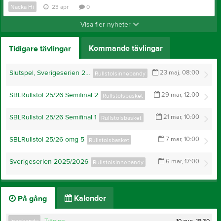
Nacka Hi
23 apr
0
Visa fler nyheter
Kommande tävlingar
Tidigare tävlingar
Slutspel, Sverigeserien 2025/2026
23 maj, 08:00
Rullstolsinnebandy
SBLRullstol 25/26 Semifinal 2
29 mar, 12:00
Rullstolsbasket
SBLRullstol 25/26 Semifinal 1
21 mar, 10:00
Rullstolsbasket
SBLRullstol 25/26 omg 5
7 mar, 10:00
Rullstolsbasket
Sverigeserien 2025/2026
6 mar, 17:00
Rullstolsinnebandy
Kalender
På gång
10 aug, 18:30
Innebandy
Träning