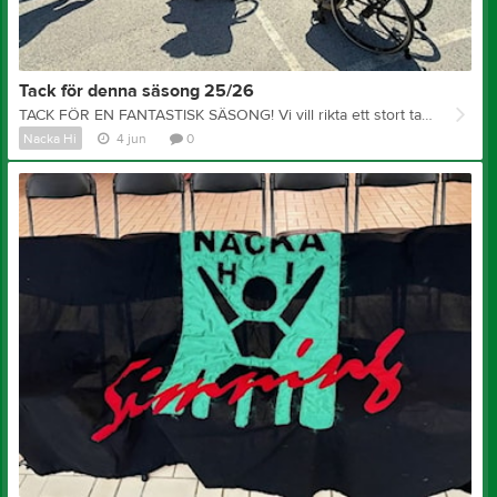
Tack för denna säsong 25/26
TACK FÖR EN FANTASTISK SÄSONG! Vi vill rikta ett stort tack till alla spelare, ledare, funktionärer, supportrar och familjer som har varit en del av oss. Ert engagemang, er glädje och ert stöd betyder oerhört mycket för vår förening. Ett extra tack till alla som deltog på vår sommaravslutning. Vilken härlig dag vi fick tillsammans – fylld av gemenskap, skratt och nya fina minnen som vi tar med oss vidare. ☀️😊 Nu väntar lite välförtjänt sommarlov för många av oss, även om vissa grenar fortsätter att träna och spela cuper under sommaren. Vi ser redan fram emot att ses igen till hösten för en ny säsong med nya utmaningar, upplevelser och framgångar tillsammans! 🌟 Sist men inte minst vill vi rikta ett stort tack till vår sponsor ICA Maxi Nacka för ett fint samarbete och ert värdefulla stöd under året. Tack! 🌟 Önskar er alla en riktigt härlig sommar! ☀️
Nacka Hi
4 jun
0