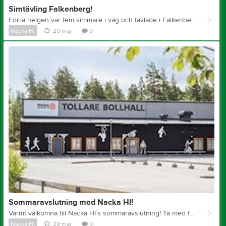
Simtävling Falkenberg!
Förra helgen var fem simmare i väg och tävlade i Falkenberg! Det var en tuff utmaning med tre långa tävlingspass i 50m bassäng som vi ju inte alls är vana att simma i, men trots detta blev det mycket fina resultat. Flera nya personbästa, bl. a. vår yngsta simmare som kapade hela 34.79 sekunder på 100m bröstsim N1-N16 och Johanna som kom ner på under minuten på 50m frisim N1-N16! Palma kämpade mot bassängens längd men lyckades trots det ta sig igenom den fruktade 100m frisim N1-N16 med en ny bästa tid på 1.44,87. Och vår stabila simmare Ella som gjorde jättefina simningar! Till sist blev det medalj i S-klassen när Jocke simmade hem en silvermedalj i finalen på 50m frisim S1-S13. Stort grattis!! Nu tar vi det lite lugnt fram till avslutningen 24 maj och sen laddar vi upp för nya tävlingar i höst igen. Fantastiskt jobbat till våra tävlingssimmare!
Nacka Hi
20 maj
0
Sommaravslutning med Nacka HI!
Varmt välkomna till Nacka HI´s sommaravslutning! Ta med familjen, vännerna och lagkompisarna till årets Sommaravslutning! När: Lördag 30 Maj Tid: 13:00 – 16:00 Plats: Tollare Bollhall, Sockenvägen 44, 132 22 Saltsjö-Boo. Program för dagen: 13:00 Lunch och mingel 14:00 Tipspromenad 15:00 Fika 15:30 Styrelsen har ordet 15:45 Prisutdelning 16:00 Avslutning Anmäl er till kansli@nackahi.se senast 25 Maj (Skriv i anmälan om ni har allergier/specialkost) Varmt välkomna!
Nacka Hi
20 maj
0