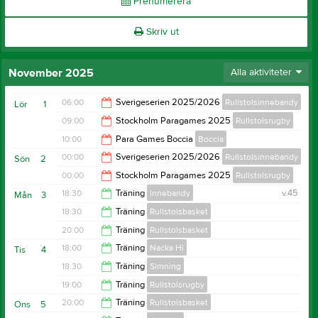
Prenumerera
Skriv ut
November 2025
Alla aktiviteter
06:00
Sverigeserien 2025/2026
Rullstolsinnebandy
v.44
Lör
1
09:00
Stockholm Paragames 2025
Rullstolsrugby
00:00
10:00
Para Games Boccia
Boccia
00:00
00:00
Sverigeserien 2025/2026
Rullstolsinnebandy
Sön
2
18:00
00:00
Stockholm Paragames 2025
Rullstolsrugby
20:00
18:30
Träning
Innebandy
v.45
Mån
3
17:00
18:30
Träning
Rullstolsbasket
19:30
20:00
Träning
Rullstolsbasket
20:00
18:00
Träning
Nacka Hi
Tis
4
22:00
18:30
Träning
Simning
20:00
19:00
Träning
Rullstolsrugby
20:00
20:00
Träning
Rullstolsbasket
Ons
5