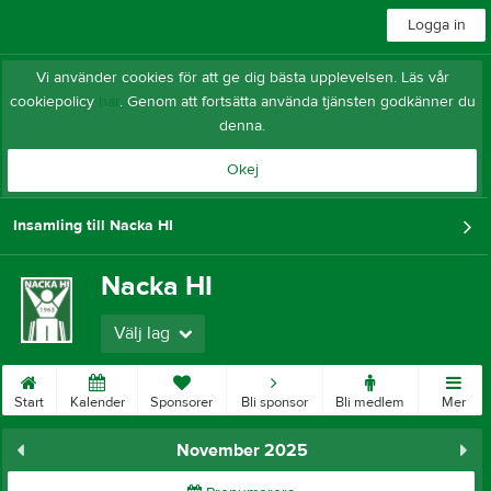
Logga in
Vi använder cookies för att ge dig bästa upplevelsen. Läs vår
cookiepolicy
här
. Genom att fortsätta använda tjänsten godkänner du
denna.
Okej
Insamling till Nacka HI
Nacka HI
Välj lag
Start
Kalender
Sponsorer
Bli sponsor
Bli medlem
Mer
November 2025