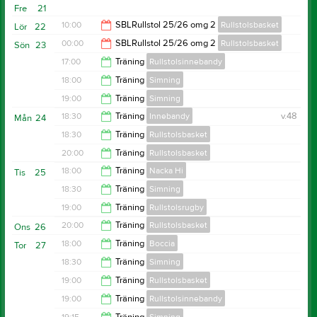
20:30
Fre
21
20:00
10:00
SBLRullstol 25/26 omg 2
Rullstolsbasket
Lör
22
00:00
SBLRullstol 25/26 omg 2
Rullstolsbasket
Sön
23
00:00
17:00
Träning
Rullstolsinnebandy
17:00
18:00
Träning
Simning
19:00
19:00
Träning
Simning
19:00
18:30
Träning
Innebandy
v.48
Mån
24
20:00
18:30
Träning
Rullstolsbasket
19:30
20:00
Träning
Rullstolsbasket
20:00
18:00
Träning
Nacka Hi
Tis
25
22:00
18:30
Träning
Simning
20:00
19:00
Träning
Rullstolsrugby
20:00
20:00
Träning
Rullstolsbasket
Ons
26
20:30
18:00
Träning
Boccia
Tor
27
21:30
18:30
Träning
Simning
20:00
19:00
Träning
Rullstolsbasket
20:00
19:00
Träning
Rullstolsinnebandy
21:00