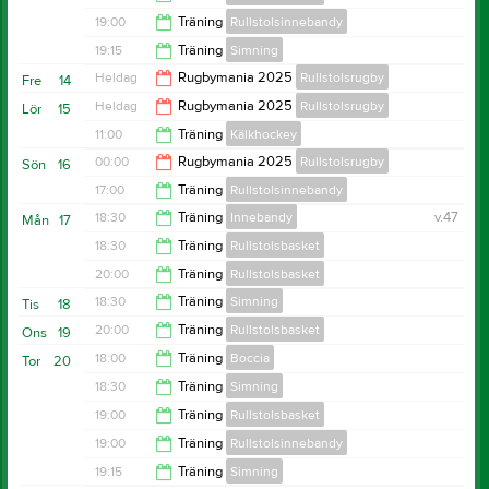
20:00
19:00
Träning
Rullstolsinnebandy
21:00
19:15
Träning
Simning
20:30
Heldag
Rugbymania 2025
Rullstolsrugby
Fre
14
20:00
Heldag
Rugbymania 2025
Rullstolsrugby
Lör
15
11:00
Träning
Kälkhockey
00:00
Rugbymania 2025
Rullstolsrugby
Sön
16
12:45
17:00
Träning
Rullstolsinnebandy
19:00
18:30
Träning
Innebandy
v.47
Mån
17
19:00
18:30
Träning
Rullstolsbasket
19:30
20:00
Träning
Rullstolsbasket
20:00
18:30
Träning
Simning
Tis
18
22:00
20:00
Träning
Rullstolsbasket
Ons
19
20:00
18:00
Träning
Boccia
Tor
20
21:30
18:30
Träning
Simning
20:00
19:00
Träning
Rullstolsbasket
20:00
19:00
Träning
Rullstolsinnebandy
21:00
19:15
Träning
Simning