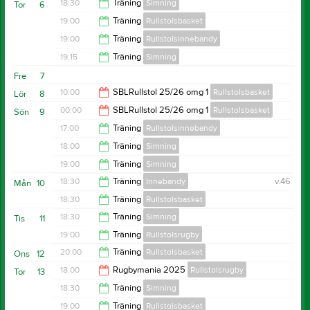
20:30
18:30
Träning
Simning
Tor
6
21:30
19:00
Träning
Rullstolsbasket
20:00
19:00
Träning
Rullstolsinnebandy
21:00
19:15
Träning
Simning
20:30
Fre
7
20:00
10:00
SBLRullstol 25/26 omg 1
Rullstolsbasket
Lör
8
00:00
SBLRullstol 25/26 omg 1
Rullstolsbasket
Sön
9
00:00
17:00
Träning
Rullstolsinnebandy
16:00
18:00
Träning
Simning
19:00
19:00
Träning
Simning
19:00
18:30
Träning
Innebandy
v.46
Mån
10
20:00
18:30
Träning
Rullstolsbasket
19:30
18:30
Träning
Simning
Tis
11
20:00
19:00
Träning
Rullstolsrugby
20:00
20:00
Träning
Rullstolsbasket
Ons
12
20:30
18:00
Rugbymania 2025
Rullstolsrugby
Tor
13
21:30
18:30
Träning
Simning
00:00
19:00
Träning
Rullstolsbasket