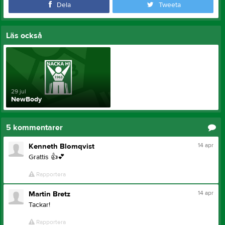
Dela
Tweeta
Läs också
29 jul
NewBody
5
kommentarer
14 apr
Kenneth Blomqvist
Grattis
👍
💕
Rapportera
14 apr
Martin Bretz
Tackar!
Rapportera