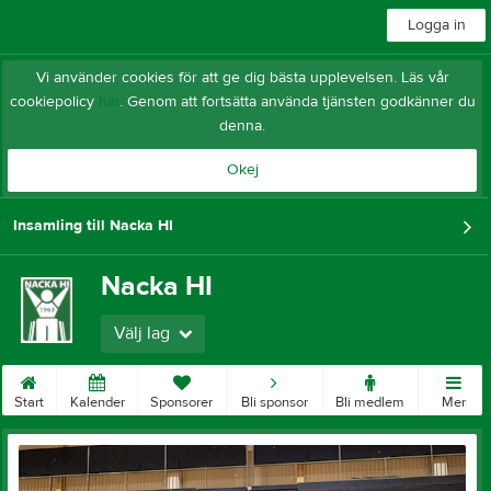
Logga in
Vi använder cookies för att ge dig bästa upplevelsen. Läs vår
cookiepolicy
här
. Genom att fortsätta använda tjänsten godkänner du
denna.
Okej
Insamling till Nacka HI
Nacka HI
Välj lag
Start
Kalender
Sponsorer
Bli sponsor
Bli medlem
Mer