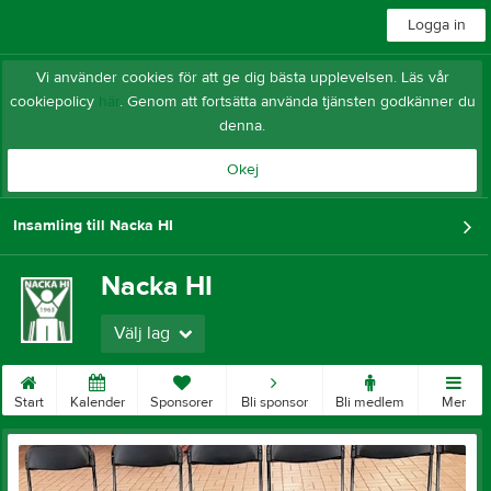
Logga in
Vi använder cookies för att ge dig bästa upplevelsen. Läs vår
cookiepolicy
här
. Genom att fortsätta använda tjänsten godkänner du
denna.
Okej
Insamling till Nacka HI
Nacka HI
Välj lag
Start
Kalender
Sponsorer
Bli sponsor
Bli medlem
Mer