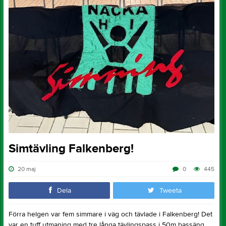
Simtävling Falkenberg!
20 maj
0
445
Dela
Tweeta
Förra helgen var fem simmare i väg och tävlade i Falkenberg! Det
var en tuff utmaning med tre långa tävlingspass i 50m bassäng