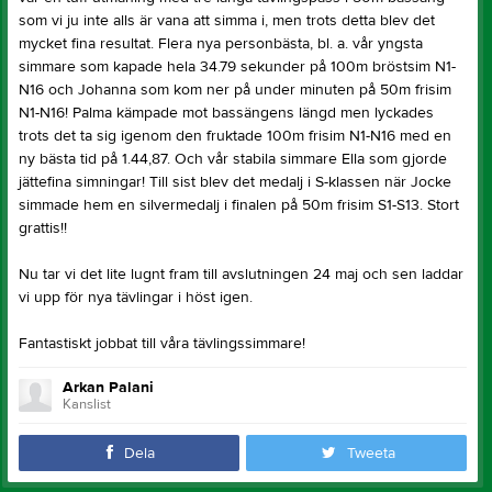
som vi ju inte alls är vana att simma i, men trots detta blev det
mycket fina resultat. Flera nya personbästa, bl. a. vår yngsta
simmare som kapade hela 34.79 sekunder på 100m bröstsim N1-
N16 och Johanna som kom ner på under minuten på 50m frisim
N1-N16! Palma kämpade mot bassängens längd men lyckades
trots det ta sig igenom den fruktade 100m frisim N1-N16 med en
ny bästa tid på 1.44,87. Och vår stabila simmare Ella som gjorde
jättefina simningar! Till sist blev det medalj i S-klassen när Jocke
simmade hem en silvermedalj i finalen på 50m frisim S1-S13. Stort
grattis!!
Nu tar vi det lite lugnt fram till avslutningen 24 maj och sen laddar
vi upp för nya tävlingar i höst igen.
Fantastiskt jobbat till våra tävlingssimmare!
Arkan Palani
Kanslist
Dela
Tweeta